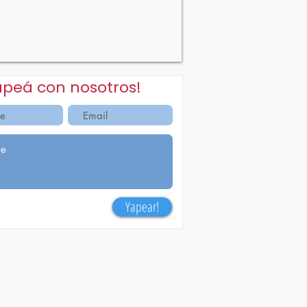
apeá con nosotros!
Yapear!