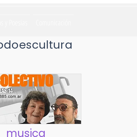
os y Poesias
Comunicación
odoescultura
musica