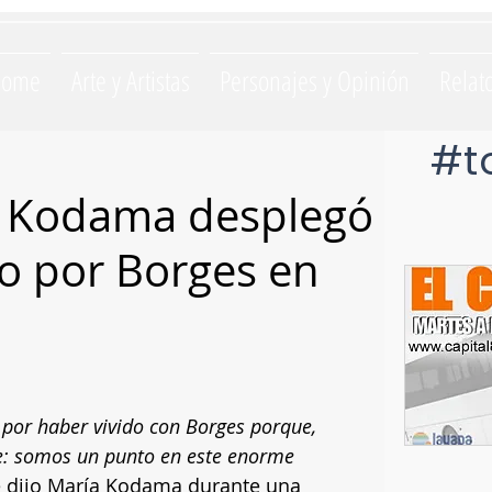
Home
Arte y Artistas
Personajes y Opinión
Relat
#t
 Kodama desplegó
o por Borges en
 por haber vivido con Borges porque, 
: somos un punto en este enorme 
e dijo María Kodama durante una 