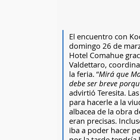
El encuentro con Kod
domingo 26 de marzo 
Hotel Comahue gracia
Valdettaro, coordina
la feria. “
Mirá que Mar
debe ser breve porqu
advirtió Teresita. L
para hacerle a la viu
albacea de la obra de
eran precisas. Inclu
iba a poder hacer pe
por la tarde tendría 