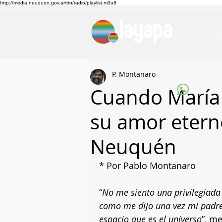
http://media.neuquen.gov.ar/rtn/radio/playlist.m3u8
P. Montanaro
Cuando María
su amor etern
Neuquén
* Por Pablo Montanaro 
“
No me siento una privilegiada
como me dijo una vez mi padre
espacio que es el universo
”, m