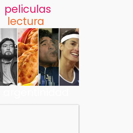
peliculas
lectura
argentinidad