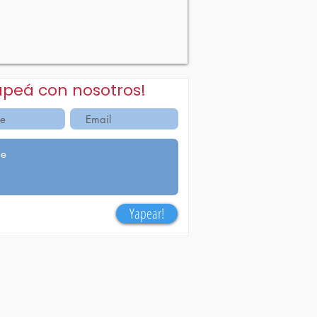
apeá con nosotros!
Yapear!