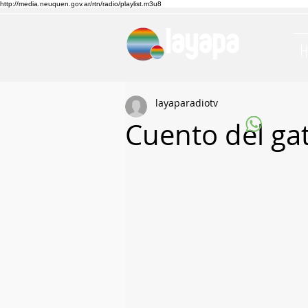
http://media.neuquen.gov.ar/rtn/radio/playlist.m3u8
layaparadiotv
Cuento del ga