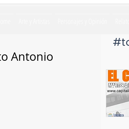
Home
Arte y Artistas
Personajes y Opinión
Relat
#t
to Antonio