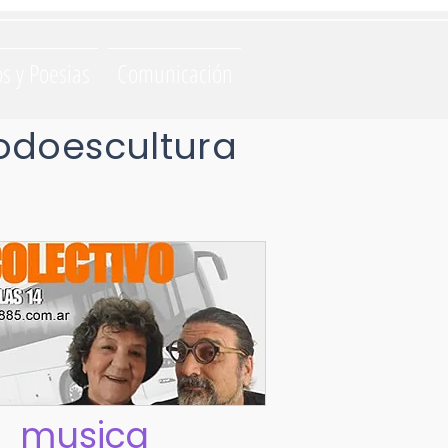
os y Poesias
Comunicación
odoescultura
musica