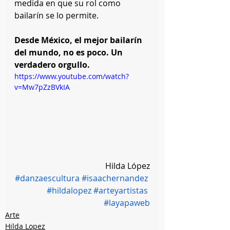
medida en que su rol como 
bailarín se lo permite.
Desde México, el mejor bailarín 
del mundo, no es poco. Un 
verdadero orgullo.
https://www.youtube.com/watch?
v=Mw7pZzBVkIA
Hilda López
#danzaescultura
#isaachernandez
#hildalopez
#arteyartistas
#layapaweb
Arte
Hilda Lopez