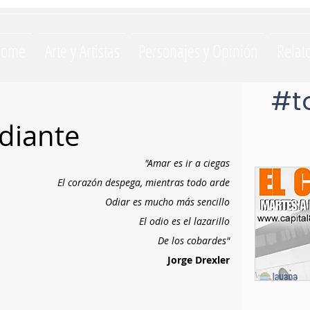
Home
Arte y Artistas
Personajes y Opinión
Relat
#t
diante
"Amar es ir a ciegas
El corazón despega, mientras todo arde
Odiar es mucho más sencillo
El odio es el lazarillo
De los cobardes"
Jorge Drexler