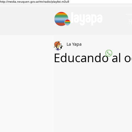
http://media.neuquen.gov.ar/rtn/radio/playlist.m3u8
La Yapa
Educando al o