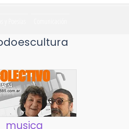
os y Poesias
Comunicación
odoescultura
musica