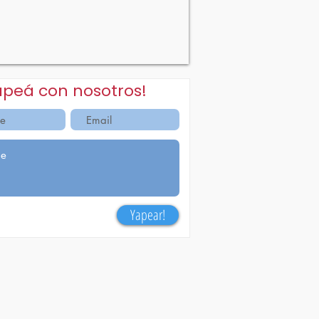
apeá con nosotros!
Yapear!