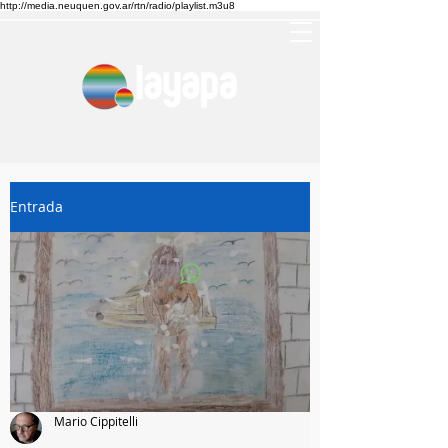
http://media.neuquen.gov.ar/rtn/radio/playlist.m3u8
Entrada
Mario Cippitelli