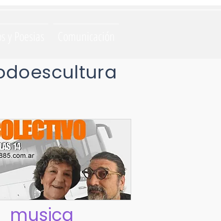
os y Poesias
Comunicación
odoescultura
musica