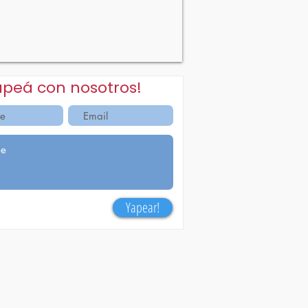
apeá con nosotros!
Yapear!