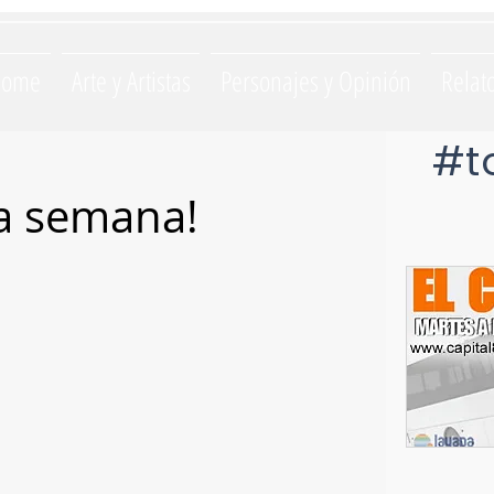
Home
Arte y Artistas
Personajes y Opinión
Relat
#t
ta semana!