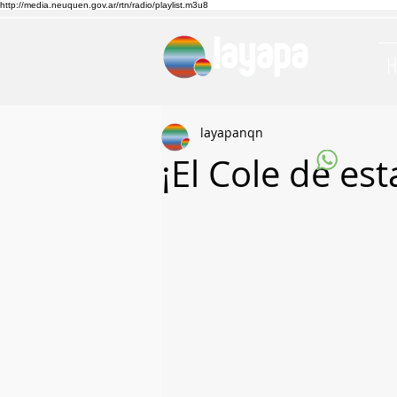
http://media.neuquen.gov.ar/rtn/radio/playlist.m3u8
layapanqn
¡El Cole de es