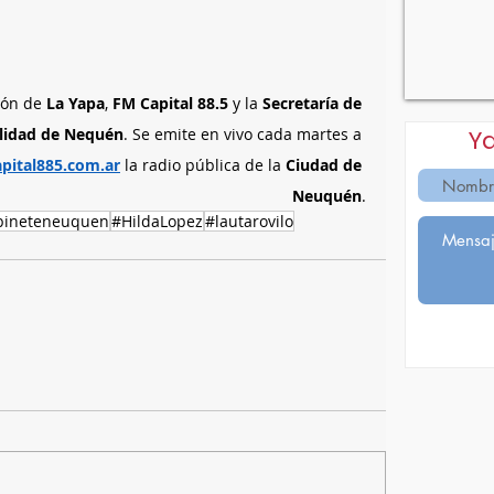
ión de 
La Yapa
, 
FM Capital 88.5
 y la 
Secretaría de 
lidad de Nequén
. Se emite en vivo cada martes a 
Y
pital885.com.ar
 la radio pública de la 
Ciudad de 
Neuquén
.
bineteneuquen
#HildaLopez
#lautarovilo