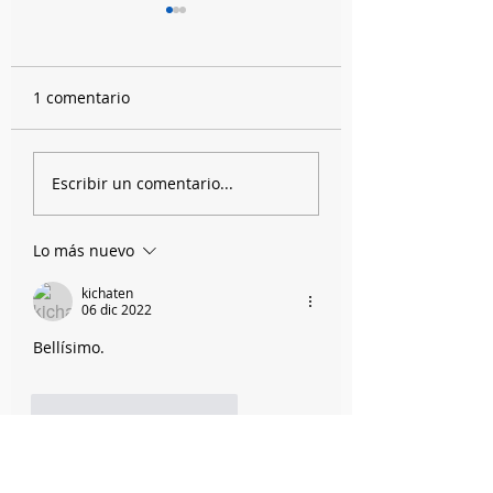
1 comentario
Mini entrevista al paso
El Cole de esta
Escribir un comentario...
con Rocambole
semana trae libr
una peli
Lo más nuevo
kichaten
06 dic 2022
Bellísimo.
Me gusta
Reaccionar
#todoescultura