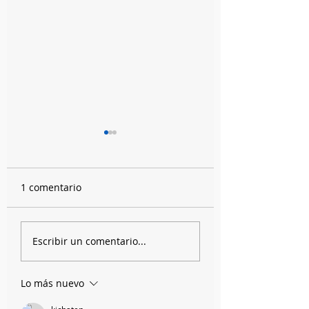
1 comentario
España, Argentina,
El entreverón de 
Escribir un comentario...
conventillo y Perón
Víctor
Lo más nuevo