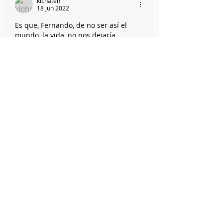
kichaten
18 jun 2022
Es que, Fernando, de no ser así el 
mundo, la vida, no nos dejaría 
alternativas.
Me gusta
Reaccionar
#todoescultura