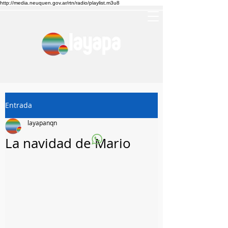
http://media.neuquen.gov.ar/rtn/radio/playlist.m3u8
Entrada
layapanqn
La navidad de Mario