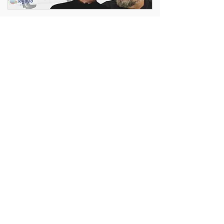
musica
peliculas
lectura
argentinidad