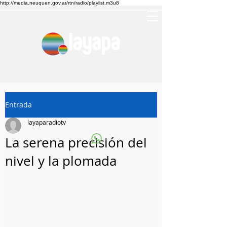
http://media.neuquen.gov.ar/rtn/radio/playlist.m3u8
Entrada
layaparadiotv
La serena precisión del
nivel y la plomada