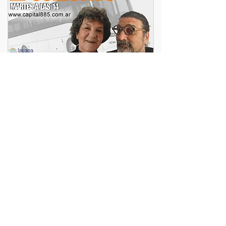
musica
peliculas
lectura
argentinidad