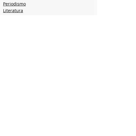
Periodismo
Literatura
Invitados
Entradas recientes
Ver todo