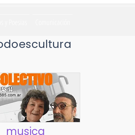
os y Poesias
Comunicación
odoescultura
musica