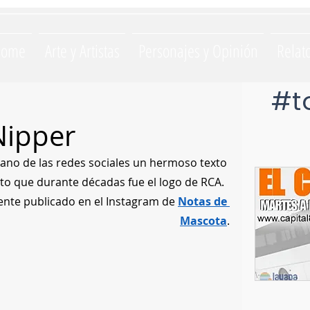
Home
Arte y Artistas
Personajes y Opinión
Relat
#t
Nipper
éano de las redes sociales un hermoso texto 
ito que durante décadas fue el logo de RCA.  
mente publicado en el Instagram de 
Notas de 
Mascota
.