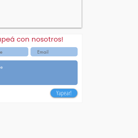
apeá con nosotros!
Yapear!