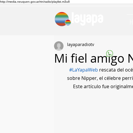
http://media.neuquen.gov.ar/rtn/radio/playlist.m3u8
layaparadiotv
Mi fiel amigo 
#LaYapaWeb
 rescata del oc
sobre Nipper, el célebre perr
Este artículo fue original