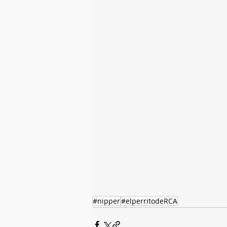
#nipper
#elperritodeRCA