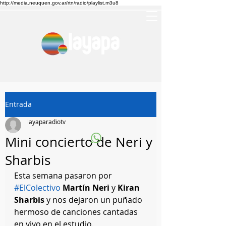
http://media.neuquen.gov.ar/rtn/radio/playlist.m3u8
Entrada
layaparadiotv
Mini concierto de Neri y
Sharbis
Esta semana pasaron por 
#ElColectivo
Martín Neri
 y 
Kiran 
Sharbis
 y nos dejaron un puñado 
hermoso de canciones cantadas 
en vivo en el estudio.