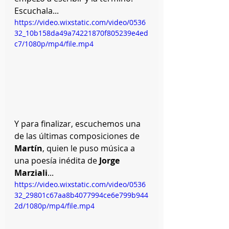
Escuchala...
https://video.wixstatic.com/video/0536
32_10b158da49a74221870f805239e4ed
c7/1080p/mp4/file.mp4
Y para finalizar, escuchemos una 
de las últimas composiciones de 
Martín
, quien le puso música a 
una poesía inédita de 
Jorge 
Marziali
...
https://video.wixstatic.com/video/0536
32_29801c67aa8b4077994ce6e799b944
2d/1080p/mp4/file.mp4