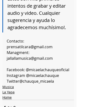
intentos de grabar y editar 
audio y video. Cualquier 
sugerencia y ayuda lo 
agradecemos muchísimo!. 
Contacto: 
prensatilcara@gmail.com 
Managment:
jallallamusica@gmail.com
Facebook: @micaelachauqueoficial
Instagram @micaelachauque
Twitter@chauque_micaela
Musica
La Yapa
Home