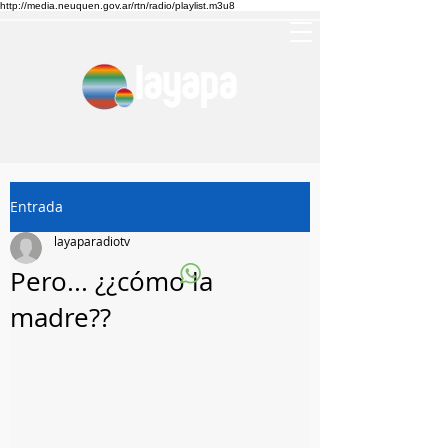
http://media.neuquen.gov.ar/rtn/radio/playlist.m3u8
Entrada
layaparadiotv
Pero... ¿¿cómo la
madre??