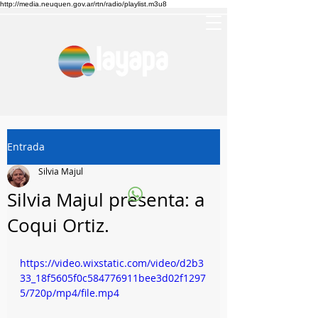
http://media.neuquen.gov.ar/rtn/radio/playlist.m3u8
Entrada
Silvia Majul
Silvia Majul presenta: a
Coqui Ortiz.
https://video.wixstatic.com/video/d2b3
33_18f5605f0c584776911bee3d02f1297
5/720p/mp4/file.mp4