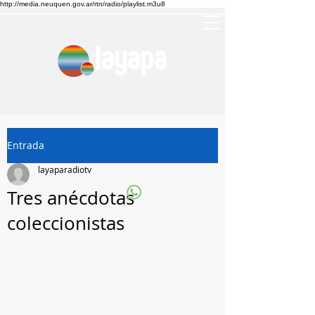
http://media.neuquen.gov.ar/rtn/radio/playlist.m3u8
Entrada
layaparadiotv
Tres anécdotas
coleccionistas