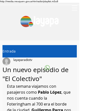
http://media.neuquen.gov.ar/rtn/radio/playlist.m3u8
Entrada
layaparadiotv
Un nuevo episodio de
"El Colectivo"
Esta semana viajamos con 
pasajeros como 
Pablo López
, que 
nos cuenta cuando la 
Foteringham al 700 era el borde 
de la ciudad. 
Guillermo Parra
 nos 