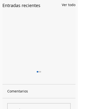
Entradas recientes
Ver todo
Comentarios
Un tornado hecho de
¡Para escuchar