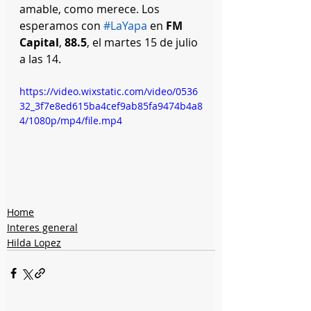
amable, como merece. Los 
esperamos con 
#LaYapa
 en 
FM 
Capital
, 
88.5
, el martes 15 de julio 
a las 14.
https://video.wixstatic.com/video/0536
32_3f7e8ed615ba4cef9ab85fa9474b4a8
4/1080p/mp4/file.mp4
Home
Interes general
Hilda Lopez