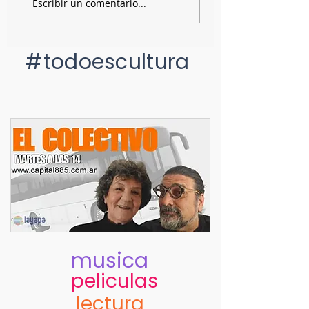
Escribir un comentario...
boleros
durante la sema
#todoescultura
musica
peliculas
lectura