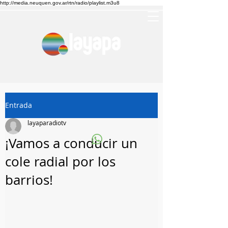
http://media.neuquen.gov.ar/rtn/radio/playlist.m3u8
Entrada
layaparadiotv
¡Vamos a conducir un
cole radial por los
barrios!