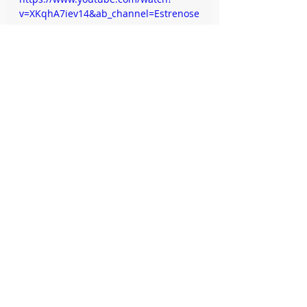
v=XKqhA7iev14&ab_channel=Estrenose
nStreaming
Home
Musica
Cine
Entradas recientes
Ver todo