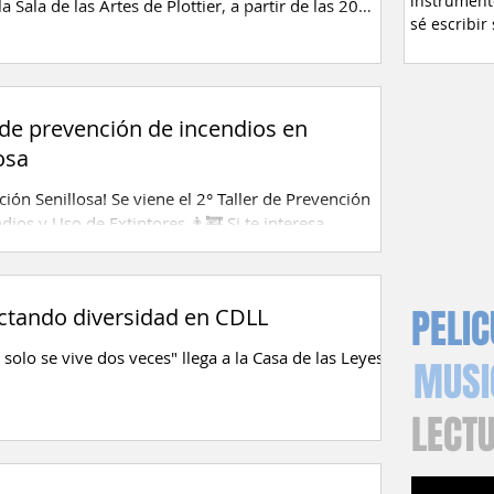
instrument
 la Sala de las Artes de Plottier, a partir de las 20
sé escribir
ara...
 de prevención de incendios en
osa
ción Senillosa! Se viene el 2° Taller de Prevención
dios y Uso de Extintores 👨‍🚒 Si te interesa
r sobre cómo...
PELI
ctando diversidad en CDLL
 solo se vive dos veces" llega a la Casa de las Leyes
MUSI
LECT