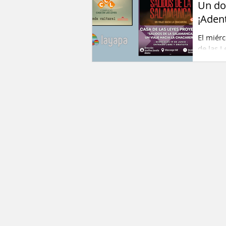
Un do
¡Aden
El miérc
de las L