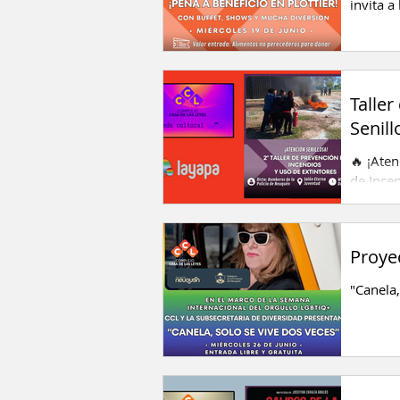
invita a
horas, p
Taller
Senill
🔥 ¡Aten
de Incen
aprende
Proye
"Canela,