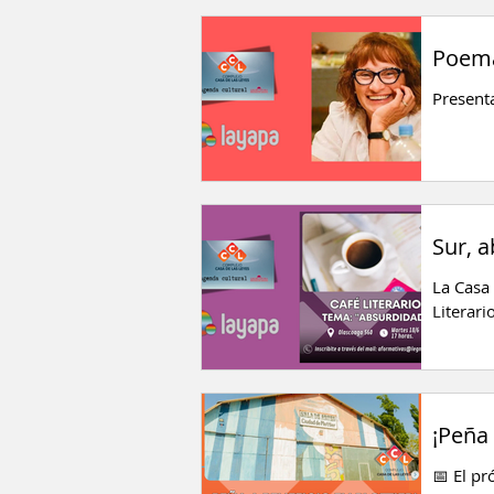
Poema
Presenta
Sur, 
La Casa 
Literari
¡Peña 
📅 El pr