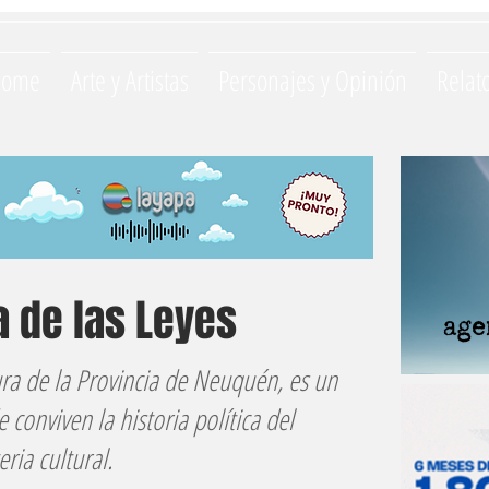
Home
Arte y Artistas
Personajes y Opinión
Relat
 de las Leyes
tura de la Provincia de Neuquén, es un
 conviven la historia política del
eria cultural.