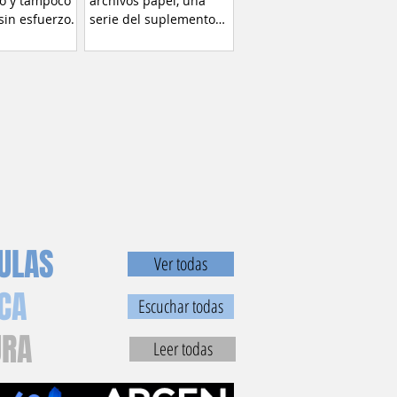
o y tampoco
archivos papel, una
 sin esfuerzo.
serie del suplemento
llamado RADAR libros
(1996)...
CULAS
Ver todas
CA
Escuchar todas
URA
Leer todas