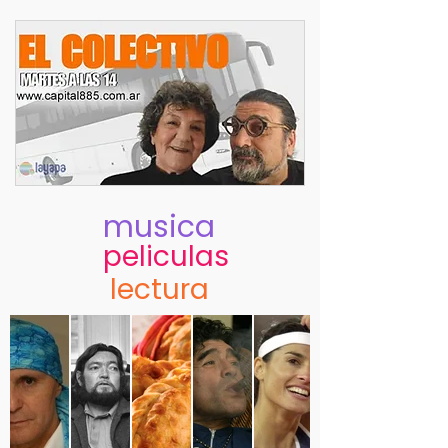
musica
peliculas
lectura