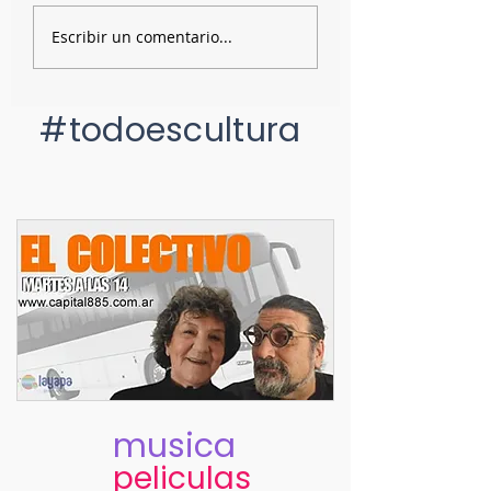
España, Argentina,
El entreverón de 
Escribir un comentario...
conventillo y Perón
Víctor
#todoescultura
musica
peliculas