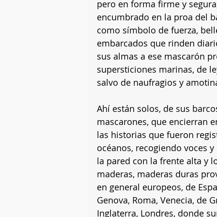
pero en forma firme y segur
encumbrado en la proa del ba
como símbolo de fuerza, belle
embarcados que rinden diar
sus almas a ese mascarón pro
supersticiones marinas, de l
salvo de naufragios y amoti
Ahí están solos, de sus barcos
mascarones, que encierran e
las historias que fueron regi
océanos, recogiendo voces y 
la pared con la frente alta y l
maderas, maderas duras prove
en general europeos, de España,
Genova, Roma, Venecia, de Gre
Inglaterra, Londres, donde su