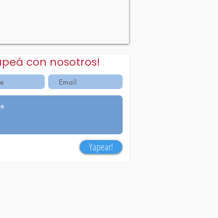
apeá con nosotros!
Yapear!