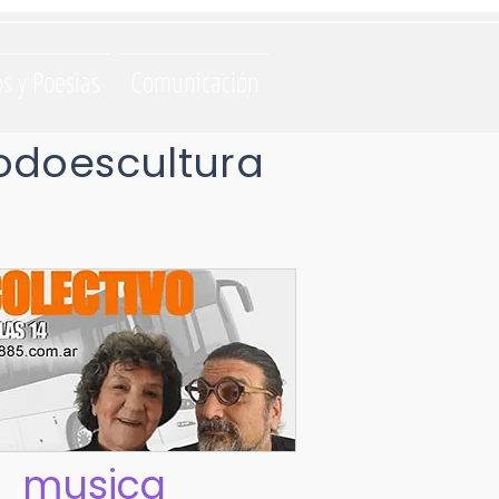
os y Poesias
Comunicación
odoescultura
musica