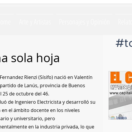
Home
Arte y Artistas
Personajes y Opinión
Relat
#t
a sola hoja
ernandez Rienzi (Sísifo) nació en Valentín 
 partido de Lanús, provincia de Buenos 
el 25 de octubre del 46.
uó de Ingeniero Electricista y desarrolló su 
 en el ámbito docente en los niveles 
rio y universitario, pero 
ntalmente en la industria privada, lo que 