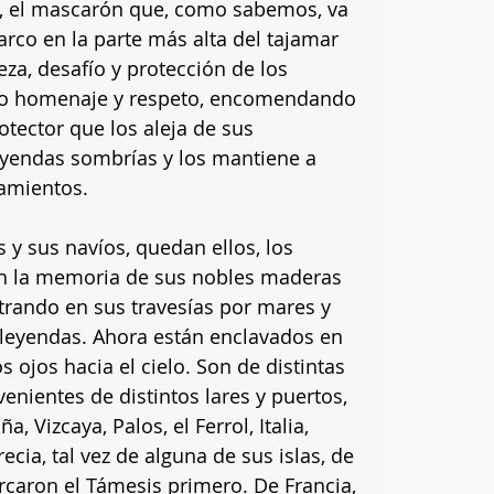
a, el mascarón que, como sabemos, va 
rco en la parte más alta del tajamar 
za, desafío y protección de los 
io homenaje y respeto, encomendando 
tector que los aleja de sus 
eyendas sombrías y los mantiene a 
namientos.
 y sus navíos, quedan ellos, los 
n la memoria de sus nobles maderas 
strando en sus travesías por mares y 
leyendas. Ahora están enclavados en 
os ojos hacia el cielo. Son de distintas 
nientes de distintos lares y puertos, 
 Vizcaya, Palos, el Ferrol, Italia, 
cia, tal vez de alguna de sus islas, de 
rcaron el Támesis primero. De Francia, 