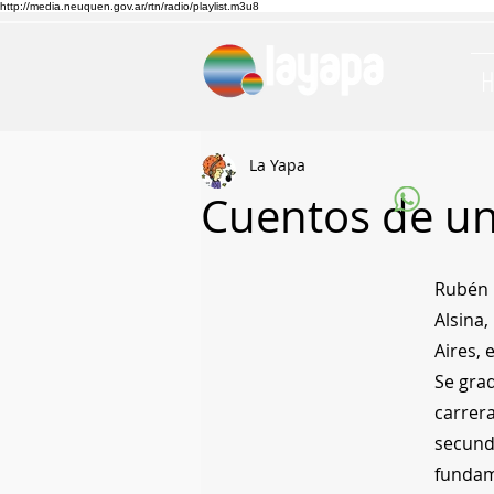
http://media.neuquen.gov.ar/rtn/radio/playlist.m3u8
La Yapa
Cuentos de un
Rubén F
Alsina,
Aires, 
Se grad
carrera
secunda
fundame