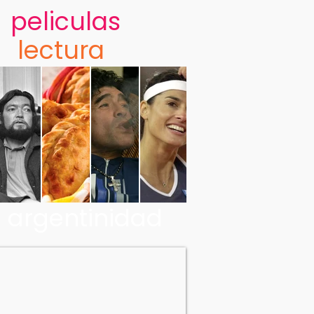
peliculas
lectura
argentinidad