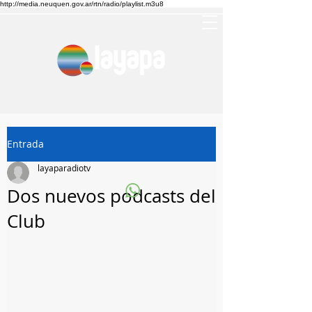
http://media.neuquen.gov.ar/rtn/radio/playlist.m3u8
Entrada
layaparadiotv
Dos nuevos podcasts del
Club