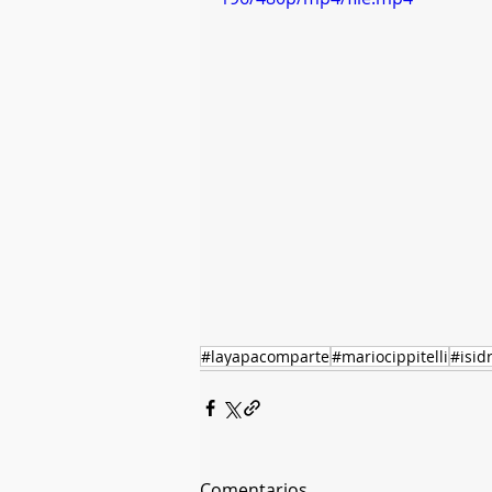
#layapacomparte
#mariocippitelli
#isid
Comentarios