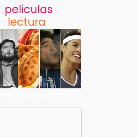
peliculas
lectura
argentinidad