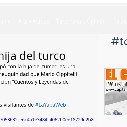
Home
Arte y Artistas
Personajes y Opinión
Relat
#t
hija del turco
ó con la hija del turco"  es una 
neuquinidad que Mario Cippitelli 
ación “Cuentos y Leyendas de 
 visitantes de 
#LaYapaWeb
deo/053632_e6c4a1e3484c4062b0ee18729e2b8