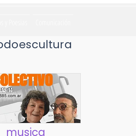
os y Poesias
Comunicación
odoescultura
musica