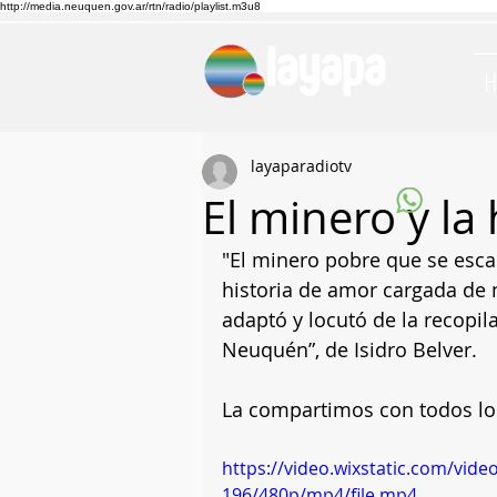
http://media.neuquen.gov.ar/rtn/radio/playlist.m3u8
layaparadiotv
El minero y la 
"El minero pobre que se escap
historia de amor cargada de 
adaptó y locutó de la recopil
Neuquén”, de Isidro Belver.
La compartimos con todos los
https://video.wixstatic.com/vi
196/480p/mp4/file.mp4