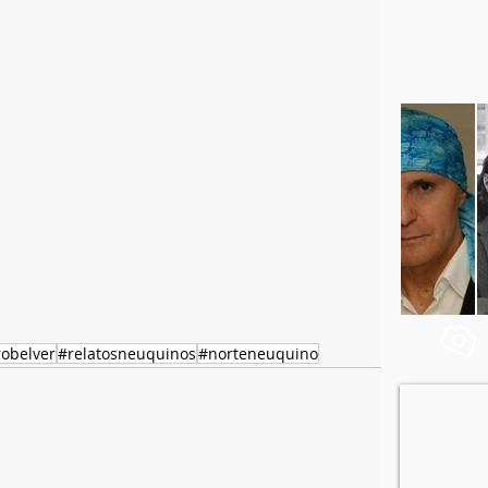
robelver
#relatosneuquinos
#norteneuquino