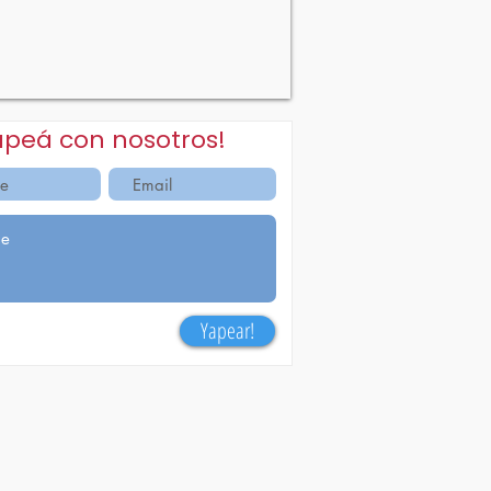
apeá con nosotros!
Yapear!