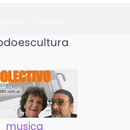
os y Poesias
Comunicación
odoescultura
musica