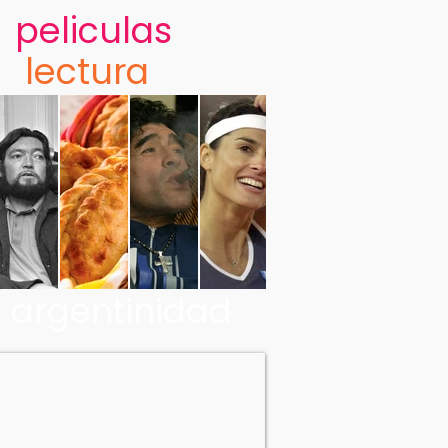
peliculas
lectura
argentinidad