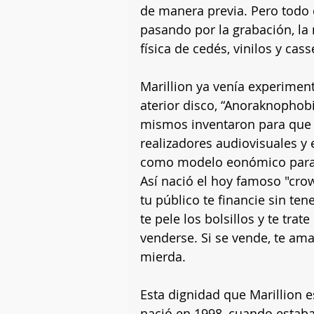
de manera previa. Pero todo 
pasando por la grabación, la 
física de cedés, vinilos y cass
Marillion ya venía experimen
aterior disco, “Anoraknophobi
mismos inventaron para que 
realizadores audiovisuales y
como modelo eonómico para b
Así nació el hoy famoso "cro
tu público te financie sin te
te pele los bolsillos y te tr
venderse. Si se vende, te ama.
mierda.
Esta dignidad que Marillion e
nació en 1998, cuando estaba