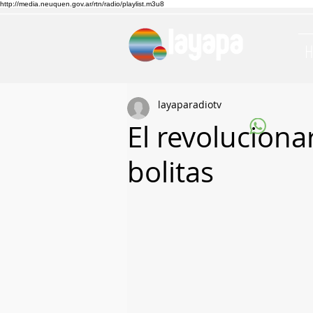
http://media.neuquen.gov.ar/rtn/radio/playlist.m3u8
layaparadiotv
El revolucionar
bolitas