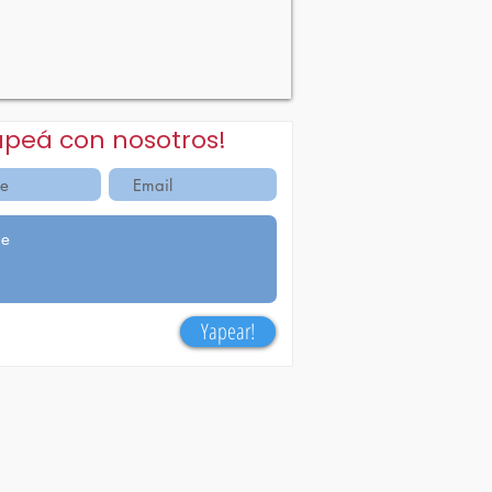
apeá con nosotros!
Yapear!