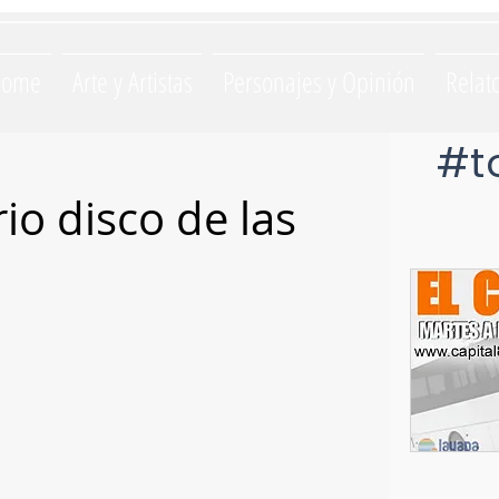
Home
Arte y Artistas
Personajes y Opinión
Relat
#t
io disco de las