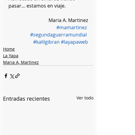
pasar… estamos en viaje. 
Maria A. Martinez
#mamartinez
#segundaguerramundial
#kalilgibran
#layapaweb
Home
La Yapa
Maria A, Martinez
Entradas recientes
Ver todo