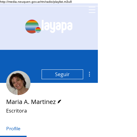
http://media.neuquen.gov.ar/rtn/radio/playlist.m3u8
Más acciones
Seguir
Escritor
Maria A. Martinez
Escritora
Profile