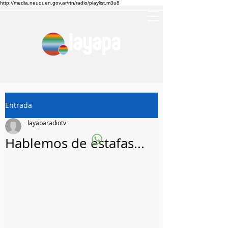
http://media.neuquen.gov.ar/rtn/radio/playlist.m3u8
Entrada
layaparadiotv
Hablemos de estafas...