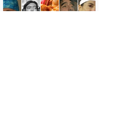
argentinidad
Yapeá con nosotros!