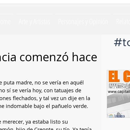
Home
Arte y Artistas
Personajes y Opinión
Relat
#t
ncia comenzó hace
e puta madre, no se vería en aquél 
 sí se vería hoy, con tatuajes de 
ones flechados, y tal vez un dije en la 
rne indomable bajo el pañuelo verde.
 merecer, ya estaba listo su 
ón, hijo de Creonte, su tío. Ya tenía 