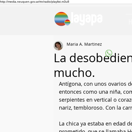
http://media.neuquen.gov.ar/rtn/radio/playlist.m3u8
Maria A. Martinez
La desobedie
mucho.
Antígona, con unos ovarios d
entonces como una niña, como
serpientes en vertical o coraz
nariz, tembloroso. Con la ca
La chica ya estaba en edad de
prometido, que se llamaba Hem