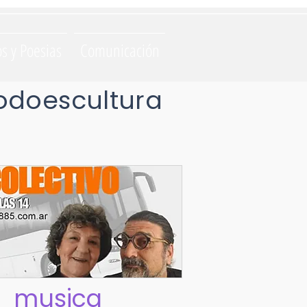
os y Poesias
Comunicación
odoescultura
musica