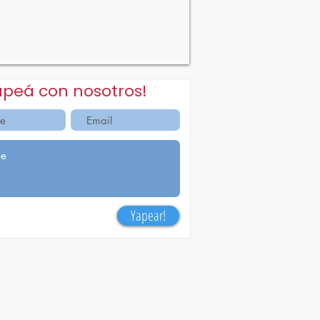
apeá con nosotros!
Yapear!