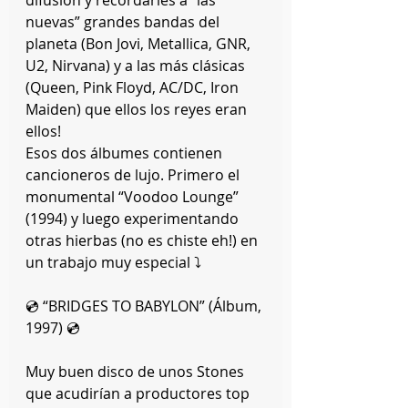
difusión y recordarles a “las 
nuevas” grandes bandas del 
planeta (Bon Jovi, Metallica, GNR, 
U2, Nirvana) y a las más clásicas 
(Queen, Pink Floyd, AC/DC, Iron 
Maiden) que ellos los reyes eran 
ellos!
Esos dos álbumes contienen 
cancioneros de lujo. Primero el 
monumental “Voodoo Lounge” 
(1994) y luego experimentando 
otras hierbas (no es chiste eh!) en 
un trabajo muy especial ⤵️
💿 “BRIDGES TO BABYLON” (Álbum, 
1997) 💿
Muy buen disco de unos Stones 
que acudirían a productores top 