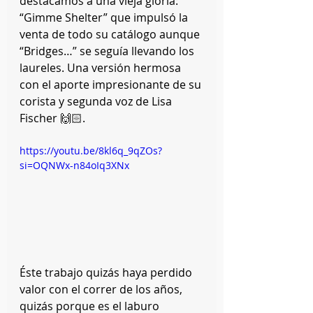
destacamos a una vieja gloria: 
“Gimme Shelter” que impulsó la 
venta de todo su catálogo aunque 
“Bridges…” se seguía llevando los 
laureles. Una versión hermosa 
con el aporte impresionante de su 
corista y segunda voz de Lisa 
Fischer 🙌🏻.
https://youtu.be/8kl6q_9qZOs?
si=OQNWx-n84oIq3XNx
Éste trabajo quizás haya perdido 
valor con el correr de los años, 
quizás porque es el laburo 