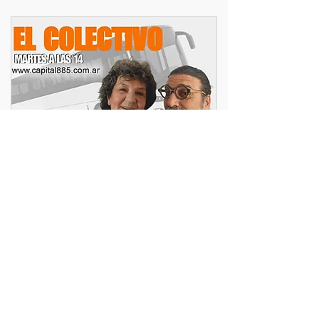
musica
peliculas
lectura