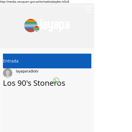
http://media.neuquen.gov.ar/rtn/radio/playlist.m3u8
Entrada
layaparadiotv
Los 90's Stoneros