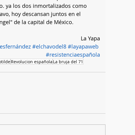
co. ya los dos inmortalizados como 
avo, hoy descansan juntos en el 
gel" de la capital de México.
La Yapa
esfernández
#elchavodel8
#layapaweb
#resistenciaespañola
tilde
Revolucion española
La bruja del 71