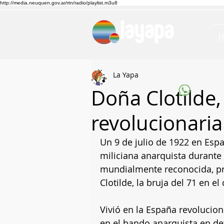
http://media.neuquen.gov.ar/rtn/radio/playlist.m3u8
La Yapa
Doña Clotilde,
revolucionaria
Un 9 de julio de 1922 en Esp
miliciana anarquista durante 
mundialmente reconocida, pr
Clotilde, la bruja del 71 en el
Vivió en la España revolucion
en el bando anarquista en def