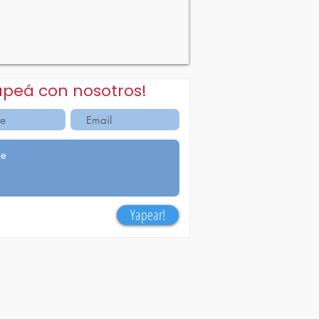
apeá con nosotros!
Yapear!