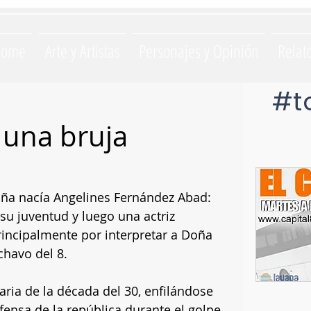
Home
Arte y Artistas
Personajes y Opinión
Relat
#t
 una bruja
aña nacía Angelines Fernández Abad: 
su juventud y luego una actriz 
incipalmente por interpretar a Doña 
 chavo del 8.
aria de la década del 30, enfilándose 
ensa de la república durante el golpe 