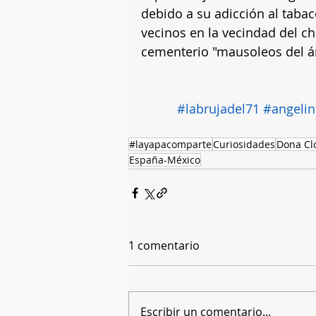
debido a su adicción al taba
vecinos en la vecindad del ch
cementerio "mausoleos del án
#labrujadel71
#angelin
#layapacomparte
Curiosidades
Dona Clo
España-México
1 comentario
Escribir un comentario...