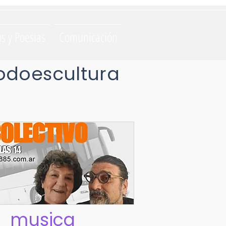
os y Poesias
Comunicación
odoescultura
musica