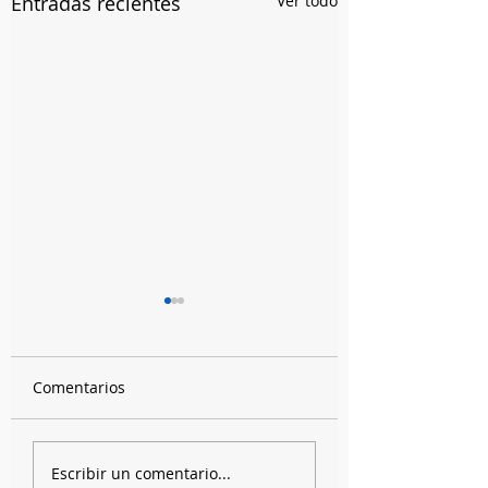
Entradas recientes
Ver todo
Comentarios
Invasiones inventadas,
La FLIP e Isabel
Escribir un comentario...