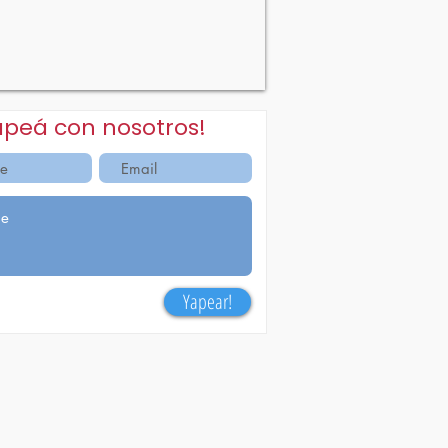
apeá con nosotros!
Yapear!