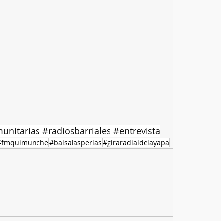
unitarias
#radiosbarriales
#entrevista
#fmquimunche
#balsalasperlas
#giraradialdelayapa