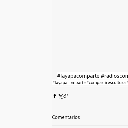
#layapacomparte
#radioscom
#layapacomparte
#compartirescultura
Comentarios