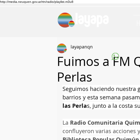
http://media.neuquen.gov.ar/rtn/radio/playlist.m3u8
layapanqn
Fuimos a FM 
Perlas
Seguimos haciendo nuestra gi
barrios y esta semana pasam
las Perla
s, junto a la costa su
La 
Radio Comunitaria Qui
confluyeron varias acciones y
Biblioteca Popular Quimún