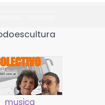
os y Poesias
Comunicación
odoescultura
musica