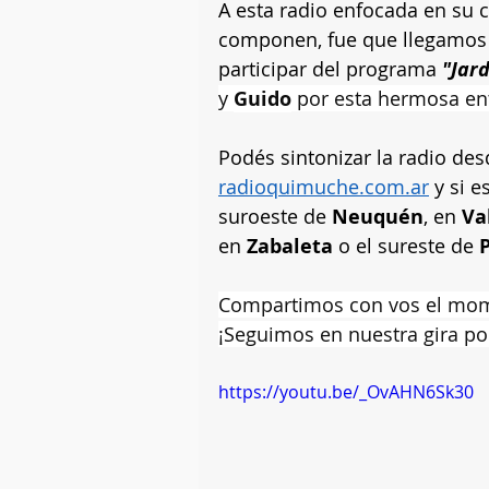
A esta radio enfocada en su 
componen, fue que llegamos 
participar del programa 
"Jar
y 
Guido
 por esta hermosa ent
Podés sintonizar la radio des
radioquimuche.com.ar
 y si e
suroeste de 
Neuquén
, en 
Va
en 
Zabaleta
 o el sureste de
 
Compartimos con vos el mom
¡Seguimos en nuestra gira por
https://youtu.be/_OvAHN6Sk30