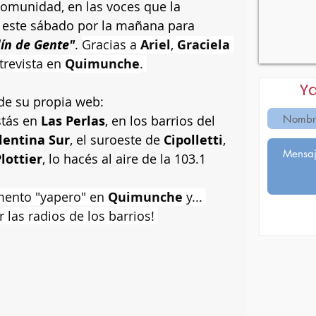
comunidad, en las voces que la 
este sábado por la mañana para 
dín de Gente"
. 
Gracias a 
Ariel
, 
Graciela
revista en 
Quimunche
. 
Y
de su propia web: 
stás en 
Las Perlas
, en los barrios del 
lentina Sur
, el suroeste de 
Cipolletti
, 
Plottier
, lo hacés al aire de la 103.1
ento "yapero" en
 Quimunche
 y... 
 las radios de los barrios! 