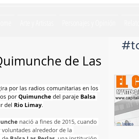
Home
Arte y Artistas
Personajes y Opinión
Relat
#t
Quimunche de Las
ra por las radios comunitarias en los 
os por 
Quimunche 
del paraje 
Balsa 
r del 
Rio Limay
.
munche
 nació a fines de 2015, cuando 
 voluntades alrededor de la 
, de
 Balsa Las Perlas
, una institución 