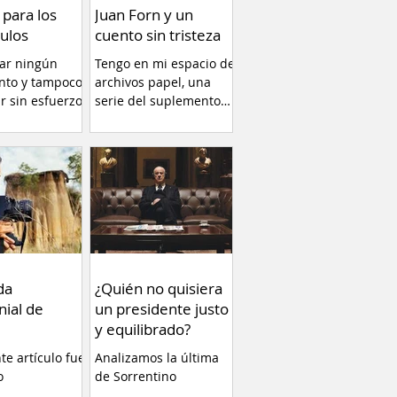
 para los
Juan Forn y un
ulos
cuento sin tristeza
car ningún
Tengo en mi espacio de
nto y tampoco
archivos papel, una
ir sin esfuerzo.
serie del suplemento
llamado RADAR libros
(1996)...
da
¿Quién no quisiera
nial de
un presidente justo
y equilibrado?
nte artículo fue
Analizamos la última
o
de Sorrentino
ente en el