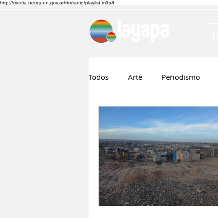
http://media.neuquen.gov.ar/rtn/radio/playlist.m3u8
Todos
Arte
Periodismo
Ruben Boggi
Hilda Lopez
Musica
Cine
Nico Visn
Fernando Barraza
Comunic