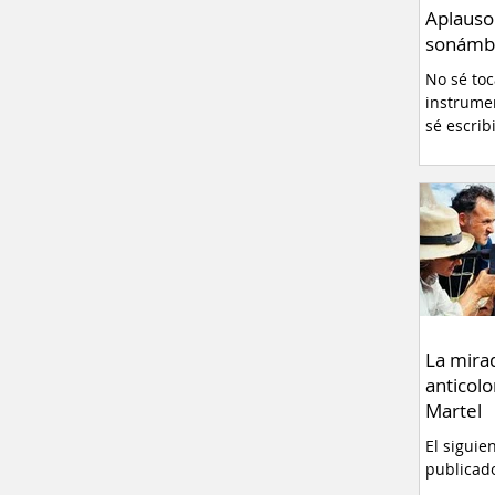
Aplauso
sonámb
No sé to
instrume
sé escrib
La mira
anticolo
Martel
El siguie
publicad
originalm