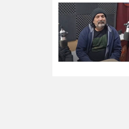
Mario Cippitelli
Deportes
Mauricio Bertuzzi
Arte en v
Maria A, Martinez
Rayén Gu
Historia
Casa de las leyes 