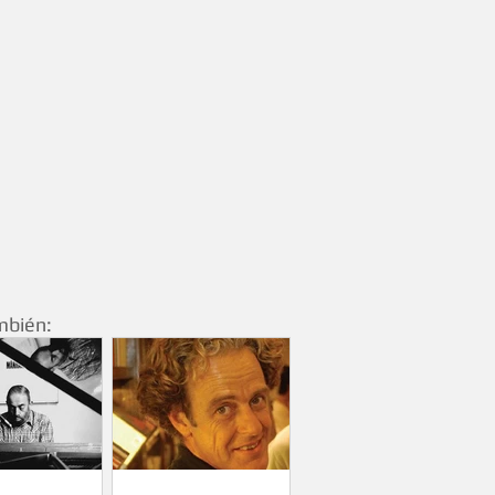
mbién: