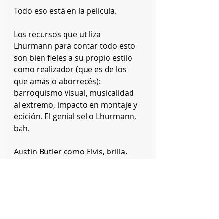
Todo eso está en la película.
Los recursos que utiliza 
Lhurmann para contar todo esto 
son bien fieles a su propio estilo 
como realizador (que es de los 
que amás o aborrecés): 
barroquismo visual, musicalidad 
al extremo, impacto en montaje y 
edición. El genial sello Lhurmann, 
bah.
Austin Butler como Elvis, brilla. 
Tom Hanks como el coronel, clavó 
EL PAPEL de su vida.
Sin parlamentos extensos, con 
mucha exuberancia, con un pulso 