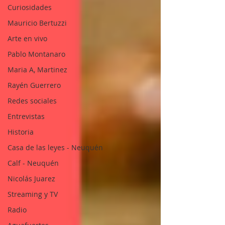
Curiosidades
Mauricio Bertuzzi
Arte en vivo
Pablo Montanaro
Maria A, Martinez
Rayén Guerrero
Redes sociales
Entrevistas
Historia
Casa de las leyes - Neuquén
Calf - Neuquén
Nicolás Juarez
Streaming y TV
Radio