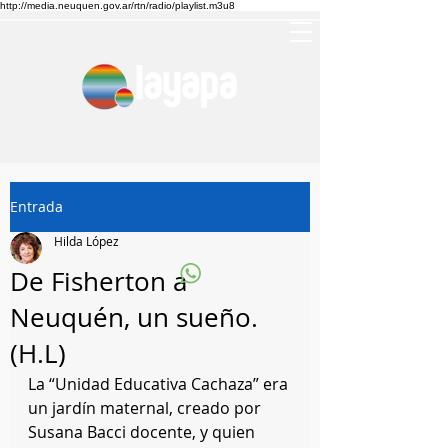
http://media.neuquen.gov.ar/rtn/radio/playlist.m3u8
Entrada
Hilda López
De Fisherton a
Neuquén, un sueño.
(H.L)
La “Unidad Educativa Cachaza” era 
un jardín maternal, creado por 
Susana Bacci docente, y quien 