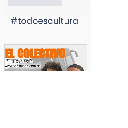
Me gusta
Reaccionar
#todoescultura
musica
peliculas
lectura