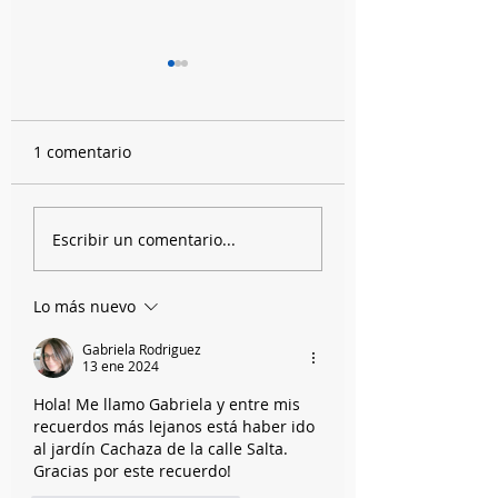
1 comentario
España, Argentina,
El entreverón de 
Escribir un comentario...
conventillo y Perón
Víctor
Lo más nuevo
Gabriela Rodriguez
13 ene 2024
Hola! Me llamo Gabriela y entre mis 
recuerdos más lejanos está haber ido 
al jardín Cachaza de la calle Salta. 
Gracias por este recuerdo!