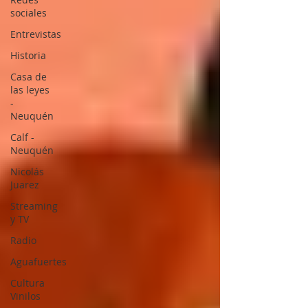
sociales
Entrevistas
Historia
Casa de
las leyes
-
Neuquén
Calf -
Neuquén
Nicolás
Juarez
Streaming
y TV
Radio
Aguafuertes
Cultura
Vinilos