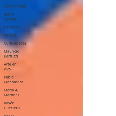
Gastronomia
Mario
Cippitelli
Deportes
Relatos
Curiosidades
Mauricio
Bertuzzi
Arte en
vivo
Pablo
Montanaro
Maria A,
Martinez
Rayén
Guerrero
Redes