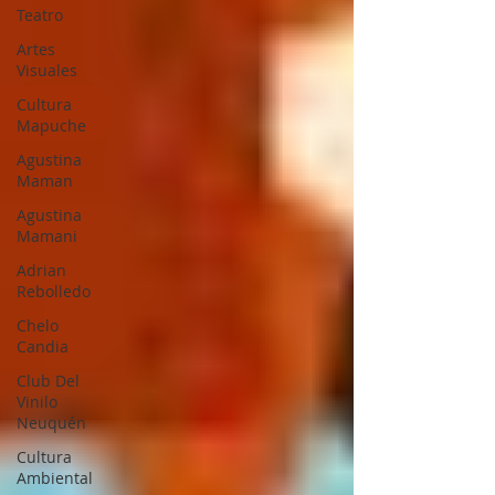
Teatro
Artes
Visuales
Cultura
Mapuche
Agustina
Maman
Agustina
Mamani
Adrian
Rebolledo
Chelo
Candia
Club Del
Vinilo
Neuquén
Cultura
Ambiental