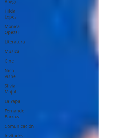
Boggi
Hilda
Lopez
Monica
Opezzi
Literatura
Musica
Cine
Nico
Visne
Silvia
Majul
La Yapa
Fernando
Barraza
Comunicación
Invitados