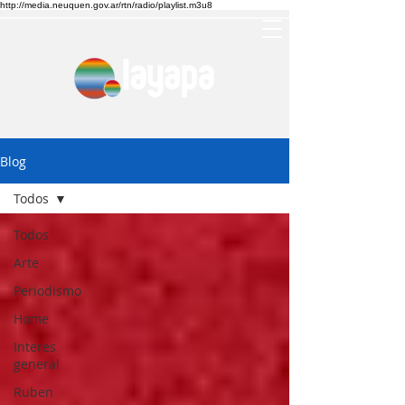
http://media.neuquen.gov.ar/rtn/radio/playlist.m3u8
Blog
Todos
Todos
Arte
Periodismo
Home
Interes
general
Ruben