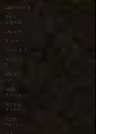
Gastronomia
Mario
Cippitelli
Deportes
Relatos
Curiosidades
Mauricio
Bertuzzi
Arte en
vivo
Pablo
Montanaro
Maria A,
Martinez
Rayén
Guerrero
Redes