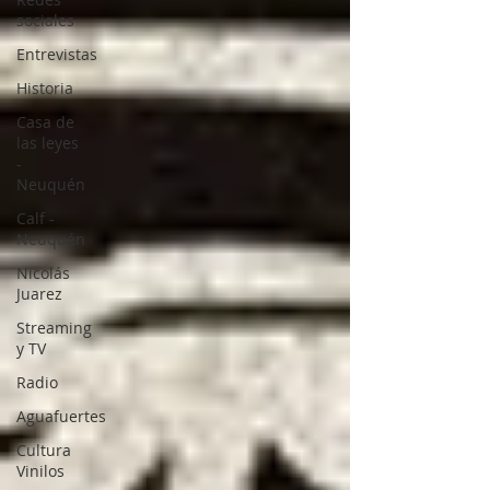
sociales
Entrevistas
Historia
Casa de
las leyes
-
Neuquén
Calf -
Neuquén
Nicolás
Juarez
Streaming
y TV
Radio
Aguafuertes
Cultura
Vinilos