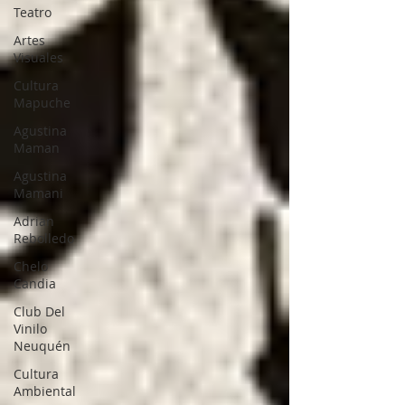
Teatro
Artes
Visuales
Cultura
Mapuche
Agustina
Maman
Agustina
Mamani
Adrian
Rebolledo
Chelo
Candia
Club Del
Vinilo
Neuquén
Cultura
Ambiental