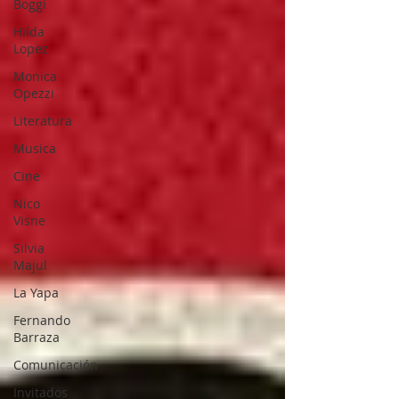
Boggi
Hilda
Lopez
Monica
Opezzi
Literatura
Musica
Cine
Nico
Visne
Silvia
Majul
La Yapa
Fernando
Barraza
Comunicación
Invitados