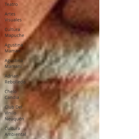
Teatro
Artes
Visuales
Cultura
Mapuche
Agustina
Maman
Agustina
Mamani
Adrian
Rebolledo
Chelo
Candia
Club Del
Vinilo
Neuquén
Cultura
Ambiental