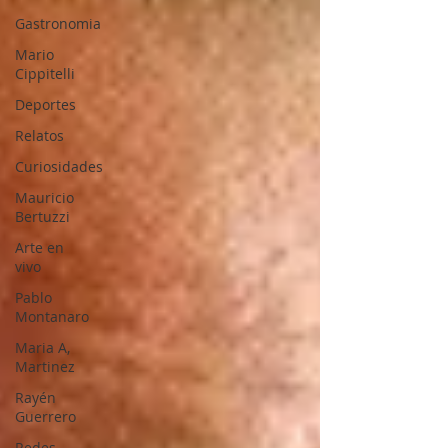
Gastronomia
Mario
Cippitelli
Deportes
Relatos
Curiosidades
Mauricio
Bertuzzi
Arte en
vivo
Pablo
Montanaro
Maria A,
Martinez
Rayén
Guerrero
Redes