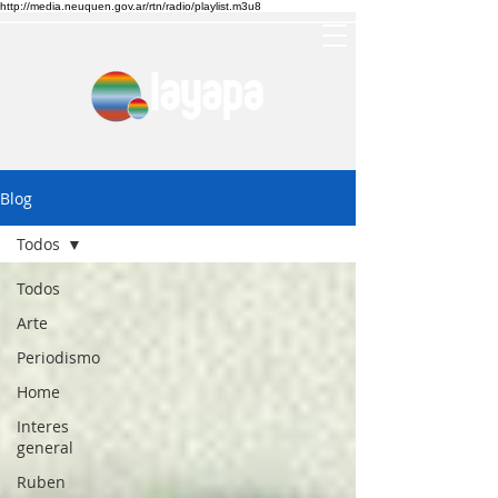
http://media.neuquen.gov.ar/rtn/radio/playlist.m3u8
Blog
Todos
Todos
Arte
Periodismo
Home
Interes
general
Ruben