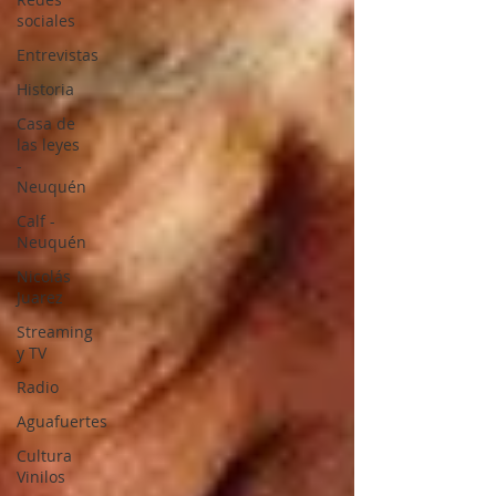
sociales
Entrevistas
Historia
Casa de
las leyes
-
Neuquén
Calf -
Neuquén
Nicolás
Juarez
Streaming
y TV
Radio
Aguafuertes
Cultura
Vinilos