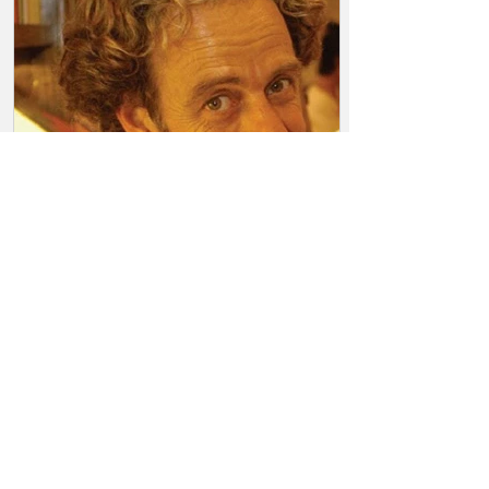
Juan Forn y un cuento sin
tristeza
Tengo en mi espacio de archivos papel,
una serie del suplemento llamado
RADAR libros (1996)...