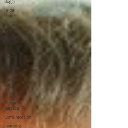
Boggi
Hilda
Lopez
Monica
Opezzi
Literatura
Musica
Cine
Nico
Visne
Silvia
Majul
La Yapa
Fernando
Barraza
Comunicación
Invitados