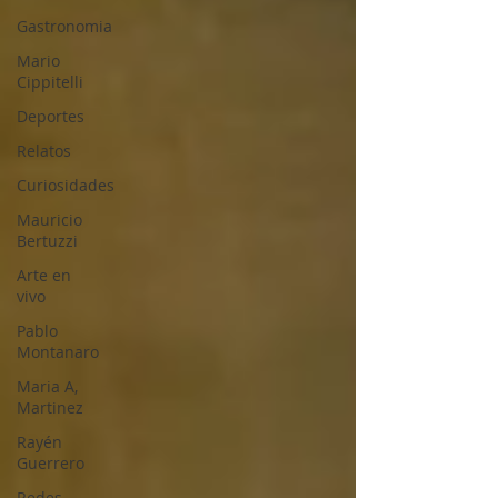
Gastronomia
Mario
Cippitelli
Deportes
Relatos
Curiosidades
Mauricio
Bertuzzi
Arte en
vivo
Pablo
Montanaro
Maria A,
Martinez
Rayén
Guerrero
Redes