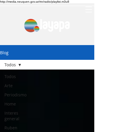
http://media.neuquen.gov.ar/rtn/radio/playlist.m3u8
Blog
Todos
Todos
Arte
Periodismo
Home
Interes
general
Ruben