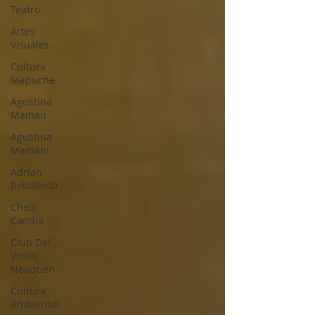
Teatro
Artes
Visuales
Cultura
Mapuche
Agustina
Maman
Agustina
Mamani
Adrian
Rebolledo
Chelo
Candia
Club Del
Vinilo
Neuquén
Cultura
Ambiental