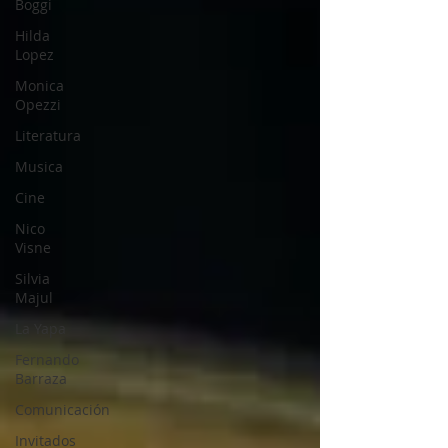
Boggi
Hilda
Lopez
Monica
Opezzi
Literatura
Musica
Cine
Nico
Visne
Silvia
Majul
La Yapa
Fernando
Barraza
Comunicación
Invitados