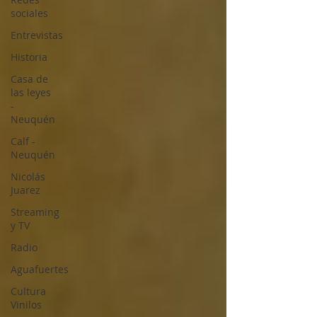
sociales
Entrevistas
Historia
Casa de
las leyes
-
Neuquén
Calf -
Neuquén
Nicolás
Juarez
Streaming
y TV
Radio
Aguafuertes
Cultura
Vinilos