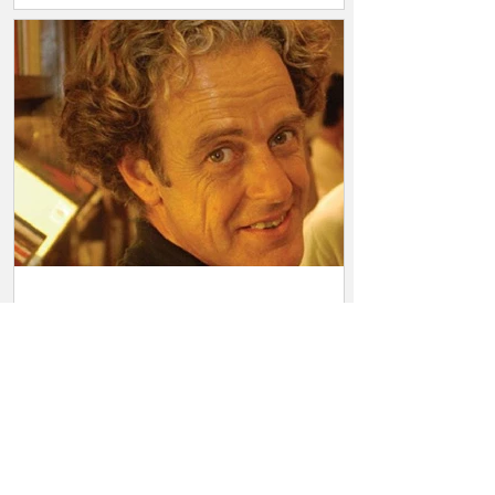
tampoco sé escribir sin esfuerzo.
Juan Forn y un cuento sin
tristeza
Tengo en mi espacio de archivos papel,
una serie del suplemento llamado
RADAR libros (1996)...