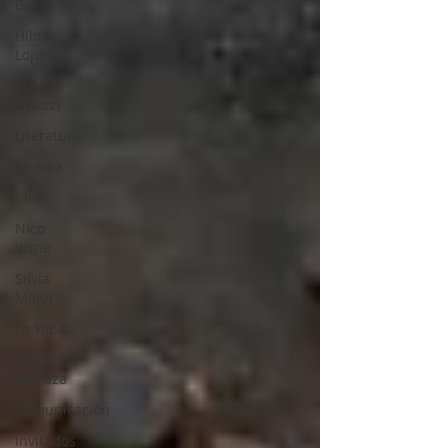
Boggi
Hilda
Lopez
Monica
Opezzi
Literatura
Musica
Cine
Nico
Visne
Silvia
Majul
La Yapa
Fernando
Barraza
Comunicación
Invitados