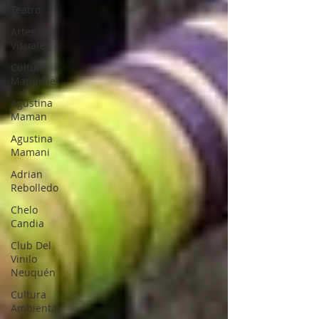
Teatro
Artes
Visuales
Cultura
Mapuche
Agustina
Maman
Agustina
Mamani
Adrian
Rebolledo
Chelo
Candia
Club Del
Vinilo
Neuquén
Cultura
Ambiental