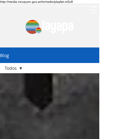
http://media.neuquen.gov.ar/rtn/radio/playlist.m3u8
Blog
Todos
Todos
Arte
Periodismo
Home
Interes
general
Ruben