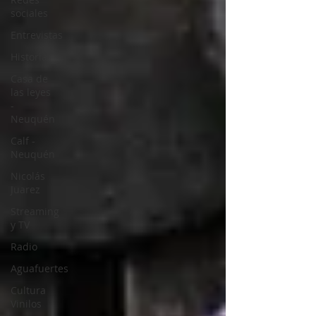
sociales
Entrevistas
Historia
Casa de
las leyes
-
Neuquén
Calf -
Neuquén
Nicolás
Juarez
Streaming
y TV
Radio
Aguafuertes
Cultura
Vinilos