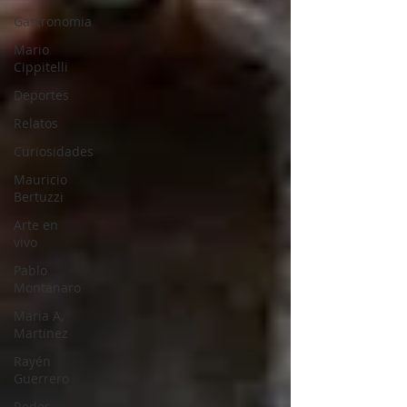
Gastronomia
Mario
Cippitelli
Deportes
Relatos
Curiosidades
Mauricio
Bertuzzi
Arte en
vivo
Pablo
Montanaro
Maria A,
Martinez
Rayén
Guerrero
Redes