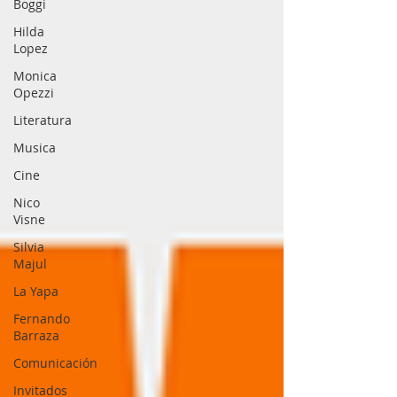
Boggi
Hilda
Lopez
Monica
Opezzi
Literatura
Musica
Cine
Nico
Visne
Silvia
Majul
La Yapa
Fernando
Barraza
Comunicación
Invitados