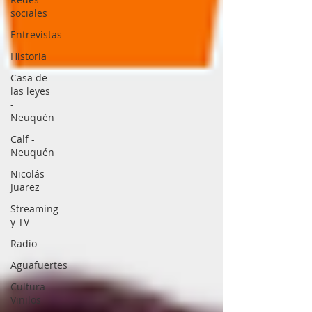
sociales
Entrevistas
Historia
Casa de
las leyes
-
Neuquén
Calf -
Neuquén
Nicolás
Juarez
Streaming
y TV
Radio
Aguafuertes
Cultura
Vinilos