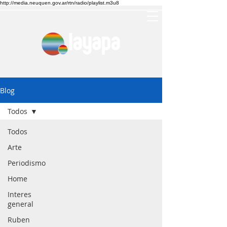
http://media.neuquen.gov.ar/rtn/radio/playlist.m3u8
Blog
Todos
Todos
Arte
Periodismo
Home
Interes
general
Ruben