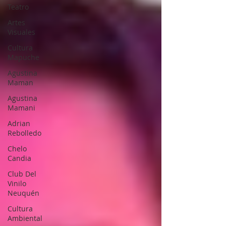
Teatro
Artes
Visuales
Cultura
Mapuche
Agustina
Maman
Agustina
Mamani
Adrian
Rebolledo
Chelo
Candia
Club Del
Vinilo
Neuquén
Cultura
Ambiental