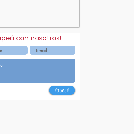
apeá con nosotros!
Yapear!