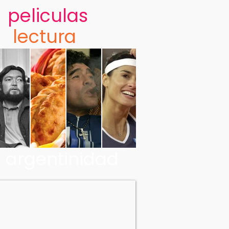
peliculas
lectura
argentinidad