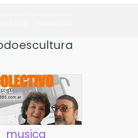
os y Poesias
Comunicación
odoescultura
musica