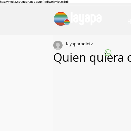
http://media.neuquen.gov.ar/rtn/radio/playlist.m3u8
layaparadiotv
Quien quiera o