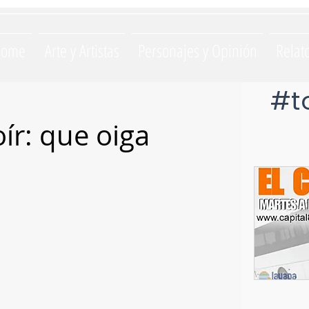
Home
Arte y Artistas
Personajes y Opinión
Relat
#t
ír: que oiga