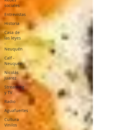
sociales
Entrevistas
Historia
Casa de
las leyes
-
Neuquén
Calf -
Neuquén
Nicolás
Juarez
Streaming
y TV
Radio
Aguafuertes
Cultura
Vinilos