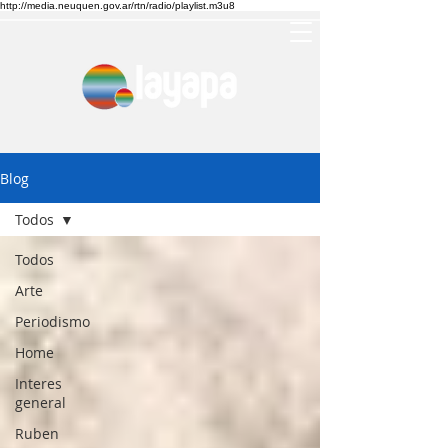
http://media.neuquen.gov.ar/rtn/radio/playlist.m3u8
Blog
Todos
Todos
Arte
Periodismo
Home
Interes
general
Ruben