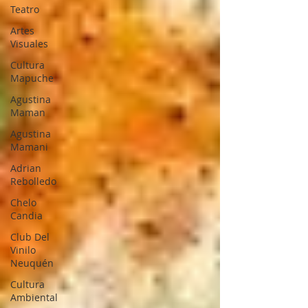
Teatro
Artes
Visuales
Cultura
Mapuche
Agustina
Maman
Agustina
Mamani
Adrian
Rebolledo
Chelo
Candia
Club Del
Vinilo
Neuquén
Cultura
Ambiental