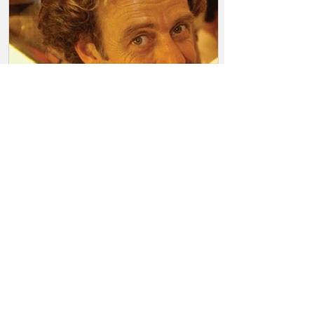
Juan Forn y un cuento sin
tristeza
Tengo en mi espacio de archivos papel,
una serie del suplemento llamado
RADAR libros (1996)...