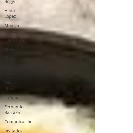
Boggi
Hilda
Lopez
Monica
Opezzi
Literatura
Musica
Cine
Nico
Visne
Silvia
Majul
La Yapa
Fernando
Barraza
Comunicación
Invitados