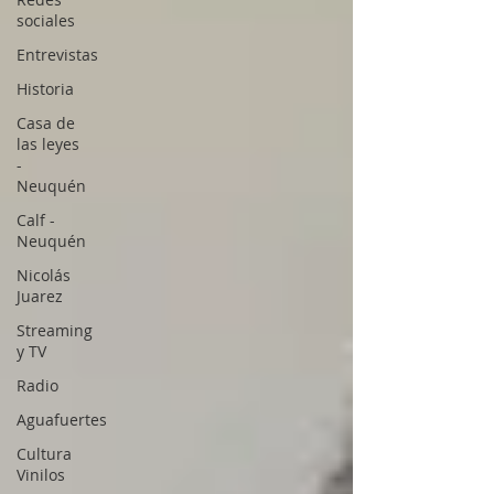
sociales
Entrevistas
Historia
Casa de
las leyes
-
Neuquén
Calf -
Neuquén
Nicolás
Juarez
Streaming
y TV
Radio
Aguafuertes
Cultura
Vinilos