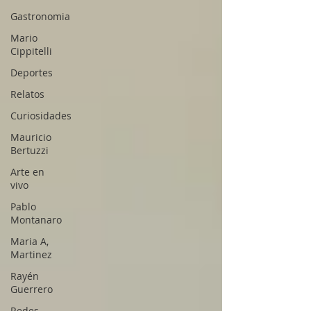
Gastronomia
Mario
Cippitelli
Deportes
Relatos
Curiosidades
Mauricio
Bertuzzi
Arte en
vivo
Pablo
Montanaro
Maria A,
Martinez
Rayén
Guerrero
Redes