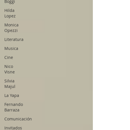
Boggi
Hilda
Lopez
Monica
Opezzi
Literatura
Musica
Cine
Nico
Visne
Silvia
Majul
La Yapa
Fernando
Barraza
Comunicación
Invitados