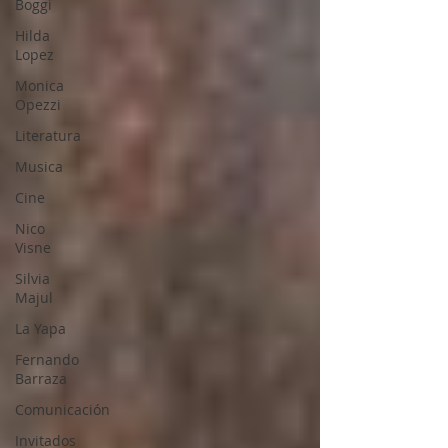
Boggi
Hilda
Lopez
Monica
Opezzi
Literatura
Musica
Cine
Nico
Visne
Silvia
Majul
La Yapa
Fernando
Barraza
Comunicación
Invitados