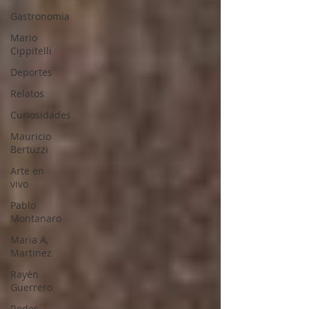
Gastronomia
Mario
Cippitelli
Deportes
Relatos
Curiosidades
Mauricio
Bertuzzi
Arte en
vivo
Pablo
Montanaro
Maria A,
Martinez
Rayén
Guerrero
Redes