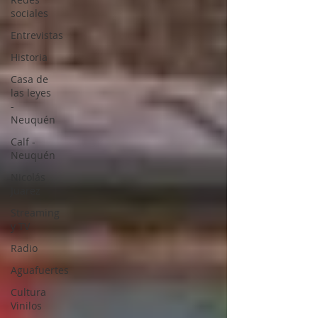
sociales
Entrevistas
Historia
Casa de
las leyes
-
Neuquén
Calf -
Neuquén
Nicolás
Juarez
Streaming
y TV
Radio
Aguafuertes
Cultura
Vinilos