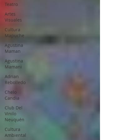
Teatro
Artes
Visuales
Cultura
Mapuche
Agustina
Maman
Agustina
Mamani
Adrian
Rebolledo
Chelo
Candia
Club Del
Vinilo
Neuquén
Cultura
Ambiental