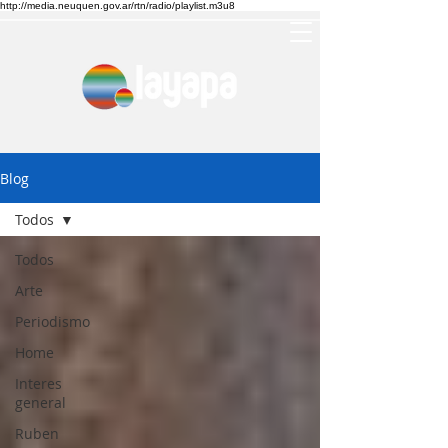
http://media.neuquen.gov.ar/rtn/radio/playlist.m3u8
Blog
Todos
Todos
Arte
Periodismo
Home
Interes
general
Ruben