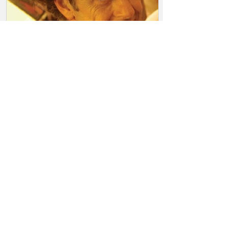
Juan Forn y un cuento sin
tristeza
Tengo en mi espacio de archivos papel,
una serie del suplemento llamado
RADAR libros (1996)...